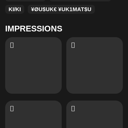
KI/KI
¥ØU$UK€ ¥UK1MAT$U
IMPRESSIONS